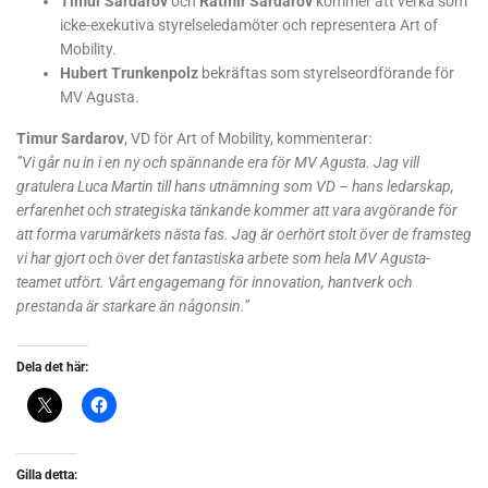
Timur Sardarov
och
Ratmir Sardarov
kommer att verka som
icke-exekutiva styrelseledamöter och representera Art of
Mobility.
Hubert Trunkenpolz
bekräftas som styrelseordförande för
MV Agusta.
Timur Sardarov
, VD för Art of Mobility, kommenterar:
”Vi går nu in i en ny och spännande era för MV Agusta. Jag vill
gratulera Luca Martin till hans utnämning som VD – hans ledarskap,
erfarenhet och strategiska tänkande kommer att vara avgörande för
att forma varumärkets nästa fas. Jag är oerhört stolt över de framsteg
vi har gjort och över det fantastiska arbete som hela MV Agusta-
teamet utfört. Vårt engagemang för innovation, hantverk och
prestanda är starkare än någonsin.”
Dela det här:
Gilla detta: