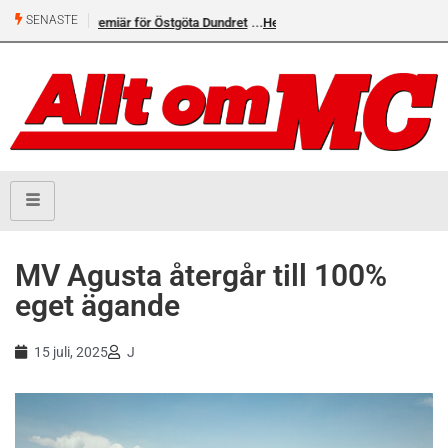
SENASTE
Östgöta Dundret
Helsvarta Deadwood – Ny
cruiser från H-D
MV Agusta återgår till 100%
eget ägande
15 juli, 2025
J