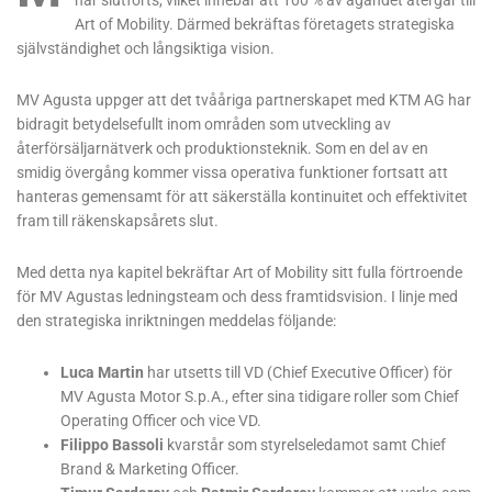
har slutförts, vilket innebär att 100 % av ägandet återgår till
Art of Mobility. Därmed bekräftas företagets strategiska
självständighet och långsiktiga vision.
MV Agusta uppger att det tvååriga partnerskapet med KTM AG har
bidragit betydelsefullt inom områden som utveckling av
återförsäljarnätverk och produktionsteknik. Som en del av en
smidig övergång kommer vissa operativa funktioner fortsatt att
hanteras gemensamt för att säkerställa kontinuitet och effektivitet
fram till räkenskapsårets slut.
Med detta nya kapitel bekräftar Art of Mobility sitt fulla förtroende
för MV Agustas ledningsteam och dess framtidsvision. I linje med
den strategiska inriktningen meddelas följande:
Luca Martin
har utsetts till VD (Chief Executive Officer) för
MV Agusta Motor S.p.A., efter sina tidigare roller som Chief
Operating Officer och vice VD.
Filippo Bassoli
kvarstår som styrelseledamot samt Chief
Brand & Marketing Officer.