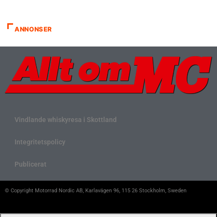
ANNONSER
Vindlande whiskyresa i Skottland
Integritetspolicy
Publicerat
© Copyright Motorrad Nordic AB, Karlavägen 96, 115 26 Stockholm, Sweden