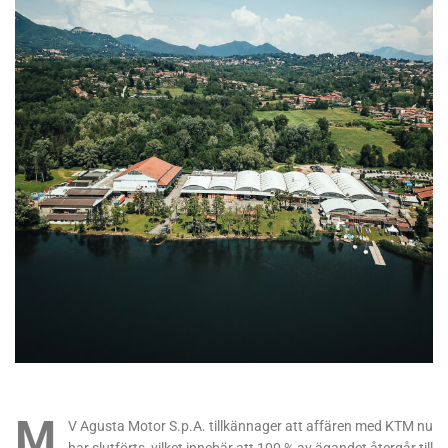
M
V Agusta Motor S.p.A. tillkännager att affären med KTM nu