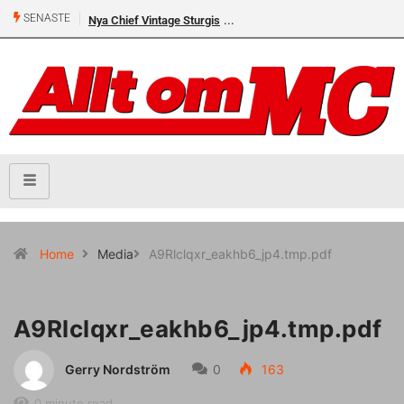
SENASTE
Nya Chief Vintage Sturgis
Home
Media
A9Rlclqxr_eakhb6_jp4.tmp.pdf
A9Rlclqxr_eakhb6_jp4.tmp.pdf
Gerry Nordström
0
163
0 minute read