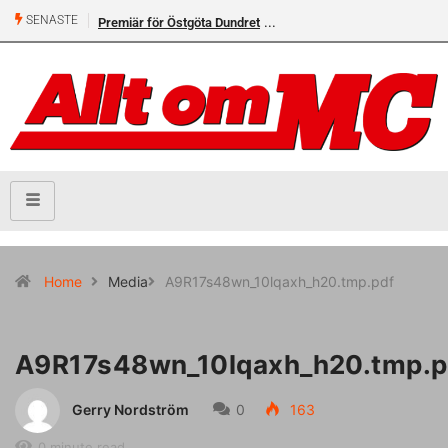
SENASTE
Premiär för Östgöta Dundret
Home
Media
A9R17s48wn_10lqaxh_h20.tmp.pdf
A9R17s48wn_10lqaxh_h20.tmp.p
Gerry Nordström
0
163
0 minute read