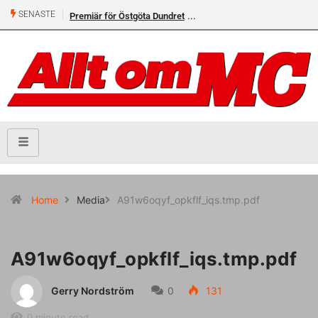
SENASTE
Premiär för Östgöta Dundret
Home
Media
A91w6oqyf_opkflf_iqs.tmp.pdf
A91w6oqyf_opkflf_iqs.tmp.pdf
Gerry Nordström
0
131
0 minute read