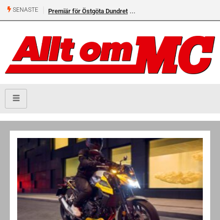
SENASTE
Premiär för Östgöta Dundret