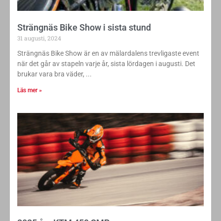
Strängnäs Bike Show i sista stund
31 augusti, 2024
Strängnäs Bike Show är en av mälardalens trevligaste event
när det går av stapeln varje år, sista lördagen i augusti. Det
brukar vara bra väder,
Läs mer »