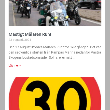
Mastigt Mälaren Runt
22 augusti, 2024
Den 17 augusti kördes Mälaren Runt för 39:e gången. Det var
den sedvanliga starten från Pampas Marina nedanför Västra
Skogens bostadsområde i Solna, eller mitt
Läs mer »