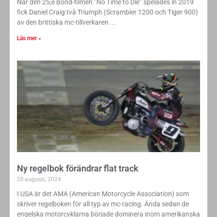
När den 25;e Bond-filmen ”No Time to Die” spelades in 2019
fick Daniel Craig två Triumph (Scrambler 1200 och Tiger 900)
av den brittiska mc-tillverkaren
Läs mer »
Ny regelbok förändrar flat track
25 augusti, 2024
I USA är det AMA (American Motorcycle Association) som
skriver regelboken för all typ av mc-racing. Ända sedan de
engelska motorcyklarna började dominera inom amerikanska