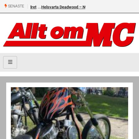
SENASTE
Helsvarta Deadwood – Ny cruiser från H-D