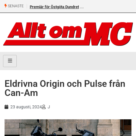
SENASTE
Premiär för Östgöta Dundret
Helsvarta Deadwood – Ny
cruiser från H-D
Eldrivna Origin och Pulse från
Can-Am
23 augusti, 2024
J