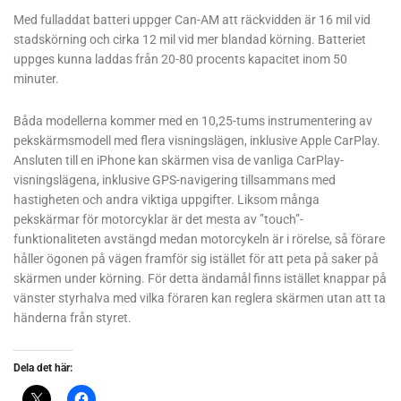
Med fulladdat batteri uppger Can-AM att räckvidden är 16 mil vid
stadskörning och cirka 12 mil vid mer blandad körning. Batteriet
uppges kunna laddas från 20-80 procents kapacitet inom 50
minuter.
Båda modellerna kommer med en 10,25-tums instrumentering av
pekskärmsmodell med flera visningslägen, inklusive Apple CarPlay.
Ansluten till en iPhone kan skärmen visa de vanliga CarPlay-
visningslägena, inklusive GPS-navigering tillsammans med
hastigheten och andra viktiga uppgifter. Liksom många
pekskärmar för motorcyklar är det mesta av ”touch”-
funktionaliteten avstängd medan motorcykeln är i rörelse, så förare
håller ögonen på vägen framför sig istället för att peta på saker på
skärmen under körning. För detta ändamål finns istället knappar på
vänster styrhalva med vilka föraren kan reglera skärmen utan att ta
händerna från styret.
Dela det här: