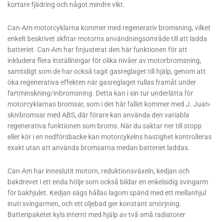
kortare fjädring och något mindre vikt.
Can-Am-motorcyklarna kommer med regenerativ bromsning, vilket
enkelt beskrivet skfitar motorns användningsområde till att ladda
batteriet. Can-Am har finjusterat den här funktionen för att
inkludera flera inställningar för olika nivåer av motorbromsning,
samtidigt som de har också tagit gasreglaget till hjälp, genom att
öka regenerativa effekten när gasreglaget rullas framåt under
fartminskning/inbromsning. Detta kan i sin tur underlätta för
motorcyklarnas bromsar, som i det här fallet kommer med J. Juan-
skivbromsar med ABS, där förare kan använda den variabla
regenerativa funktionen som broms. När du saktar ner till stopp
eller kör i en nedförsbacke kan motorcykelns hastighet kontrolleras
exakt utan att använda bromsarna medan batteriet laddas.
Can-Am har inneslutit motorn, reduktionsväxeln, kedjan och
bakdrevet i ett enda hölje som också bildar en enkelsidig svingarm
för bakhjulet. Kedjan sägs hållas lagom spänd med ett mellanhjul
inuti svingarmen, och ett oljebad ger konstant smörjning.
Batteripaketet kyls internt med hjälp av två små radiatorer