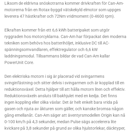
Liksom de eldrivna snöskotrarna kommer drivkraften för Can-Am-
motorerna från en Rotax-byggd vätskekyld elmotor som uppges
leverera 47 hästkrafter och 72Nm vridmoment (0-4600 rpm).
Elkraften kommer från ett 6,6 kWh batteripaket som utgör
ryggraden hos motorcyklarna. Can-Am har förpackat den moderna
tekniken som behövs hos batterihöljet, inklusive DC till AC-
spänningsomvandlaren, effektregulator och 6,6 kW
laddningsmodul. Tillsammans bildar de vad Can-Am kallar
PowerUnit Core.
Den elektriska motorn i sig är placerad vid svingarmens
svinginfästning och sitter delvis i svingarmen och är kopplad till en
reduktionsväxel. Detta hjälper till att hålla motorn liten och effektiv.
Reduktionsväxeln ansluts till bakhjulet med en kedja. Det finns
ingen koppling eller olika växlar. Det är helt enkelt bara vrida på
gasen och njuta av åkturen som gäller, och kanske bromsa någon
gång emellanåt. Can-Am säger att äventyrsmodellen Origin kan nå
0-100 km/h på 4,3 sekunder, medan Pulse sägs accelerera lite
kvickare på 3,8 sekunder på grund av olika hjulstorlekar, däcktyper,