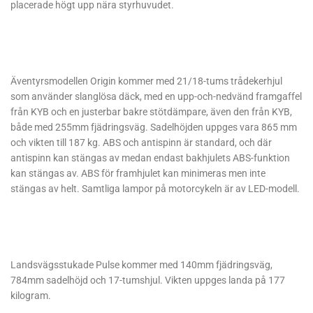
placerade högt upp nära styrhuvudet.
Äventyrsmodellen Origin kommer med 21/18-tums trådekerhjul
som använder slanglösa däck, med en upp-och-nedvänd framgaffel
från KYB och en justerbar bakre stötdämpare, även den från KYB,
både med 255mm fjädringsväg. Sadelhöjden uppges vara 865 mm
och vikten till 187 kg. ABS och antispinn är standard, och där
antispinn kan stängas av medan endast bakhjulets ABS-funktion
kan stängas av. ABS för framhjulet kan minimeras men inte
stängas av helt. Samtliga lampor på motorcykeln är av LED-modell.
Landsvägsstukade Pulse kommer med 140mm fjädringsväg,
784mm sadelhöjd och 17-tumshjul. Vikten uppges landa på 177
kilogram.