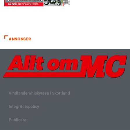
ANNONSER
Vindlande whiskyresa i Skottland
Integritetspolicy
Publicerat