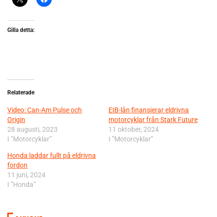
Gilla detta:
Relaterade
Video: Can-Am Pulse och
EIB-lån finansierar eldrivna
Origin
motorcyklar från Stark Future
28 augusti, 2023
11 oktober, 2024
I ”Motorcyklar”
I ”Motorcyklar”
Honda laddar fullt på eldrivna
fordon
11 juni, 2024
I ”Honda”