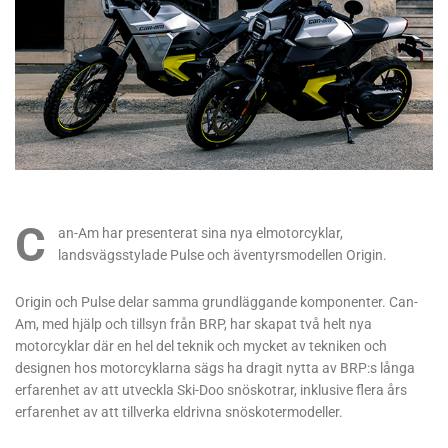
C
an-Am har presenterat sina nya elmotorcyklar,
landsvägsstylade Pulse och äventyrsmodellen Origin.
Origin och Pulse delar samma grundläggande komponenter. Can-
Am, med hjälp och tillsyn från BRP, har skapat två helt nya
motorcyklar där en hel del teknik och mycket av tekniken och
designen hos motorcyklarna sägs ha dragit nytta av BRP:s långa
erfarenhet av att utveckla Ski-Doo snöskotrar, inklusive flera års
erfarenhet av att tillverka eldrivna snöskotermodeller.