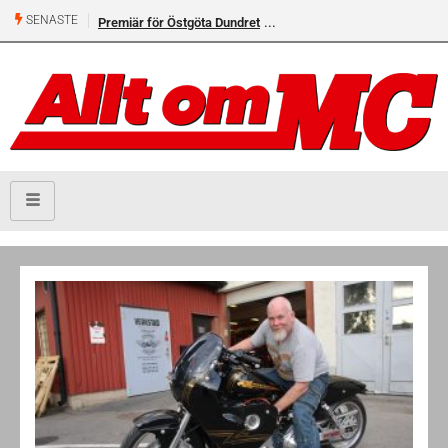
SENASTE
Premiär för Östgöta Dundret