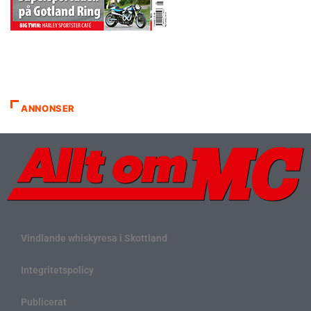
ANNONSER
Vindlande whiskyresa i Skottland
Integritetspolicy
Publicerat