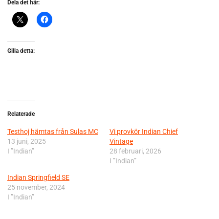
Dela det här:
Gilla detta:
Relaterade
Testhoj hämtas från Sulas MC
Vi provkör Indian Chief
13 juni, 2025
Vintage
I ”Indian”
28 februari, 2026
I ”Indian”
Indian Springfield SE
25 november, 2024
I ”Indian”