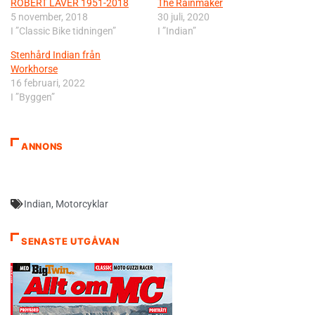
ROBERT LAVÉR 1951-2018
The Rainmaker
5 november, 2018
30 juli, 2020
I ”Classic Bike tidningen”
I ”Indian”
Stenhård Indian från
Workhorse
16 februari, 2022
I ”Byggen”
ANNONS
Indian
,
Motorcyklar
SENASTE UTGÅVAN