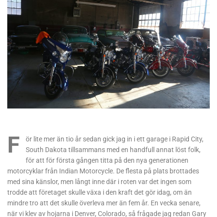
F
ör lite mer än tio år sedan gick jag in i ett garage i Rapid City,
South Dakota tillsammans med en handfull annat löst folk,
för att för första gången titta på den nya generationen
motorcyklar från Indian Motorcycle. De flesta på plats brottades
med sina känslor, men långt inne där i roten var det ingen som
trodde att företaget skulle växa i den kraft det gör idag, om än
mindre tro att det skulle överleva mer än fem år. En vecka senare,
när vi klev av hojarna i Denver, Colorado, så frågade jag redan Gary