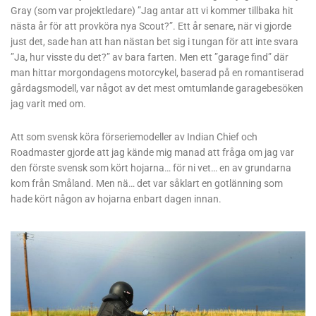
Gray (som var projektledare) ”Jag antar att vi kommer tillbaka hit
nästa år för att provköra nya Scout?”. Ett år senare, när vi gjorde
just det, sade han att han nästan bet sig i tungan för att inte svara
”Ja, hur visste du det?” av bara farten. Men ett ”garage find” där
man hittar morgondagens motorcykel, baserad på en romantiserad
gårdagsmodell, var något av det mest omtumlande garagebesöken
jag varit med om.
Att som svensk köra förseriemodeller av Indian Chief och
Roadmaster gjorde att jag kände mig manad att fråga om jag var
den förste svensk som kört hojarna… för ni vet… en av grundarna
kom från Småland. Men nä… det var såklart en gotlänning som
hade kört någon av hojarna enbart dagen innan.