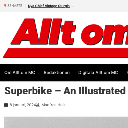
Premiär för Östgöta Dundret
SENASTE
Om Allt om MC
Redaktionen
Digitala Allt om MC
Superbike – An Illustrated
8 januari, 2024
Manfred Holz