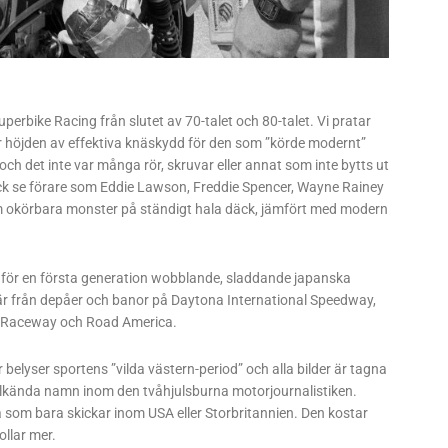
rbike Racing från slutet av 70-talet och 80-talet. Vi pratar
var höjden av effektiva knäskydd för den som ”körde modernt”
” och det inte var många rör, skruvar eller annat som inte bytts ut
t fick se förare som Eddie Lawson, Freddie Spencer, Wayne Rainey
m okörbara monster på ständigt hala däck, jämfört med modern
 för en första generation wobblande, sladdande japanska
na är från depåer och banor på Daytona International Speedway,
l Raceway och Road America.
belyser sportens ”vilda västern-period” och alla bilder är tagna
lkända namn inom den tvåhjulsburna motorjournalistiken.
 som bara skickar inom USA eller Storbritannien. Den kostar
ollar mer.