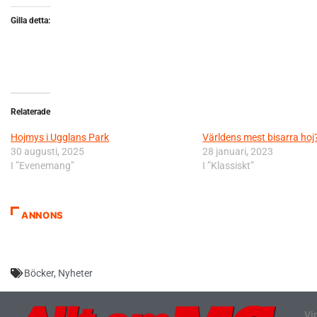
Gilla detta:
Relaterade
Hojmys i Ugglans Park
Världens mest bisarra hoj
30 augusti, 2025
28 januari, 2023
I ”Evenemang”
I ”Klassiskt”
ANNONS
Böcker
,
Nyheter
Vi