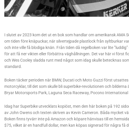
I slutet av 2023 kom det ut en bok som handlar om amerikansk AMA Supe
om tiden före knäpuckar, när silvertejpade plastlock från syltburkar 
och inte ville få blodiga knän. Från tiden då regelboken var lite ”luddig
för att få ner vikten eller förbättra väghållningen. Det var här vi förs
och Wes Cooley sladda runt med något som idag skulle betecknas so
standard.
Boken täcker perioden när BMW, Ducati och Moto Guzzi först utsattes
motorcyklar, till det som skulle bli superbike-revolutionen och bilder
Bryar Motorsports Park, Laguna Seca Raceway, Pocono Internationa
Idag har Superbike utvecklats kopiöst, men den här boken på 192 sidor 
av John Owens och texten skriven av Kevin Cameron. Båda mycket vä
Boken finns tyvärr inte på Amazon och köpare hänvisas till en hemsida
$75, vilket är en handfull dollar, men kan köpas signerad för några få d