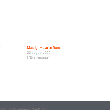
?
Mastigt Mälaren Runt
22 augusti, 2024
I ”Evenemang”
ndlande whiskyresa i Skottland