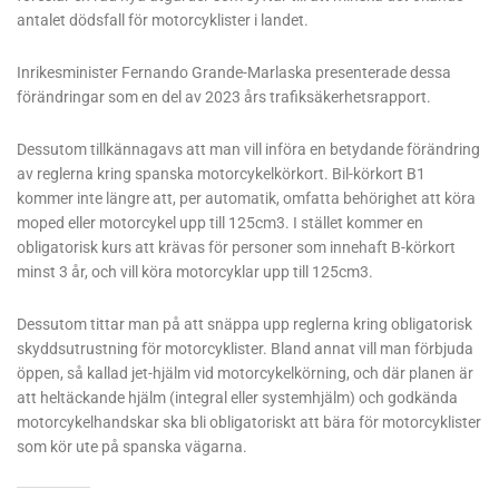
antalet dödsfall för motorcyklister i landet.
Inrikesminister Fernando Grande-Marlaska presenterade dessa
förändringar som en del av 2023 års trafiksäkerhetsrapport.
Dessutom tillkännagavs att man vill införa en betydande förändring
av reglerna kring spanska motorcykelkörkort. Bil-körkort B1
kommer inte längre att, per automatik, omfatta behörighet att köra
moped eller motorcykel upp till 125cm3. I stället kommer en
obligatorisk kurs att krävas för personer som innehaft B-körkort
minst 3 år, och vill köra motorcyklar upp till 125cm3.
Dessutom tittar man på att snäppa upp reglerna kring obligatorisk
skyddsutrustning för motorcyklister. Bland annat vill man förbjuda
öppen, så kallad jet-hjälm vid motorcykelkörning, och där planen är
att heltäckande hjälm (integral eller systemhjälm) och godkända
motorcykelhandskar ska bli obligatoriskt att bära för motorcyklister
som kör ute på spanska vägarna.