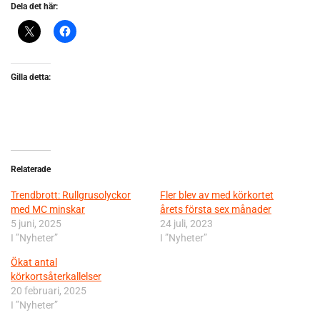
Dela det här:
Gilla detta:
Relaterade
Trendbrott: Rullgrusolyckor
Fler blev av med körkortet
med MC minskar
årets första sex månader
5 juni, 2025
24 juli, 2023
I ”Nyheter”
I ”Nyheter”
Ökat antal
körkortsåterkallelser
20 februari, 2025
I ”Nyheter”