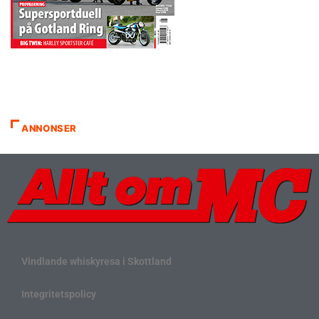
ANNONSER
Vindlande whiskyresa i Skottland
Integritetspolicy