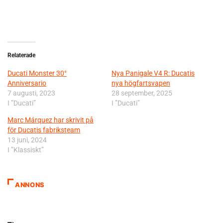
Relaterade
Ducati Monster 30°
Nya Panigale V4 R: Ducatis
Anniversario
nya högfartsvapen
7 augusti, 2023
28 september, 2025
I ”Ducati”
I ”Ducati”
Marc Márquez har skrivit på
för Ducatis fabriksteam
13 juni, 2024
I ”Klassiskt”
ANNONS