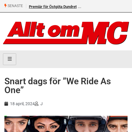
SENASTE
Premiär för Östgöta Dundret
Snart dags för ”We Ride As
One”
18 april, 2024
J