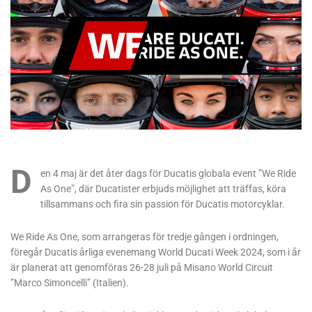
D
en 4 maj är det åter dags för Ducatis globala event ”We Ride
As One”, där Ducatister erbjuds möjlighet att träffas, köra
tillsammans och fira sin passion för Ducatis motorcyklar.
We Ride As One, som arrangeras för tredje gången i ordningen,
föregår Ducatis årliga evenemang World Ducati Week 2024, som i år
är planerat att genomföras 26-28 juli på Misano World Circuit
”Marco Simoncelli” (Italien).