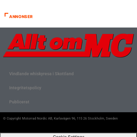
ANNONSER
Vindlande whiskyresa i Skottland
Integritetspolicy
Publicerat
© Copyright Motorrad Nordic AB, Karlavägen 96, 115 26 Stockholm, Sweden
Cookie Settings