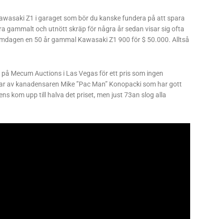
Kawasaki Z1 i garaget som bör du kanske fundera på att spara
a gammalt och utnött skräp för några år sedan visar sig ofta
romdagen en 50 år gammal Kawasaki Z1 900 för $ 50.000. Alltså
 på Mecum Auctions i Las Vegas för ett pris som ingen
elar av kanadensaren Mike ”Pac Man” Konopacki som har gott
ns kom upp till halva det priset, men just 73an slog alla