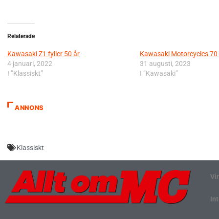
Relaterade
Kawasaki Z1 fyller 50 år
Kawasaki Motorcycles 70 
4 januari, 2022
31 augusti, 2023
I ”Klassiskt”
I ”Kawasaki”
ANNONS
Klassiskt
Vi
In