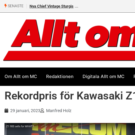
ya Chief Vintage Sturgis
Premiär för Östgöta Dundret
SENASTE
Om Allt om MC
Redaktionen
Digitala Allt om MC
Rekordpris för Kawasaki Z
29 januari, 2023
Manfred Holz