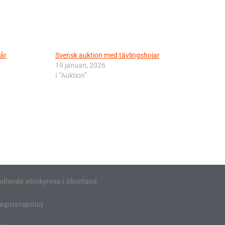
år
Svensk auktion med tävlingshojar
19 januari, 2026
I ”Auktion”
ndlande whiskyresa i Skottland
tegritetspolicy