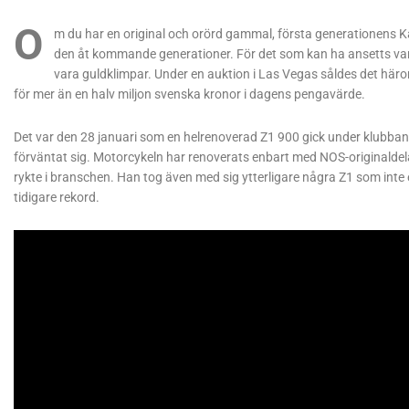
O
m du har en original och orörd gammal, första generationens 
den åt kommande generationer. För det som kan ha ansetts var
vara guldklimpar. Under en auktion i Las Vegas såldes det hä
för mer än en halv miljon svenska kronor i dagens pengavärde.
Det var den 28 januari som en helrenoverad Z1 900 gick under klubban
förväntat sig. Motorcykeln har renoverats enbart med NOS-originald
rykte i branschen. Han tog även med sig ytterligare några Z1 som inte e
tidigare rekord.