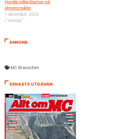
Honda miljardsatsar på
elmotorcyklar
1 december, 2023
I ”Honda”
ANNONS
MC-Branschen
SENASTE UTGÅVAN