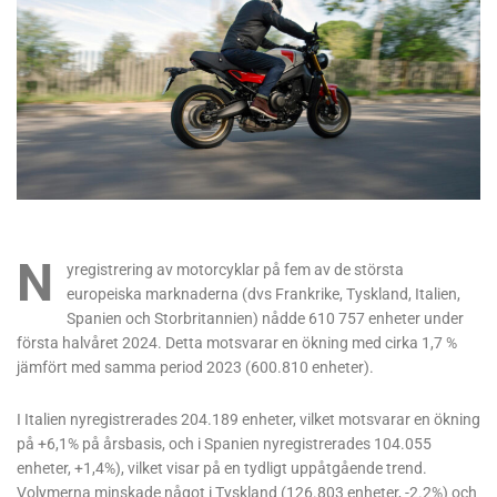
N
yregistrering av motorcyklar på fem av de största
europeiska marknaderna (dvs Frankrike, Tyskland, Italien,
Spanien och Storbritannien) nådde 610 757 enheter under
första halvåret 2024. Detta motsvarar en ökning med cirka 1,7 %
jämfört med samma period 2023 (600.810 enheter).
I Italien nyregistrerades 204.189 enheter, vilket motsvarar en ökning
på +6,1% på årsbasis, och i Spanien nyregistrerades 104.055
enheter, +1,4%), vilket visar på en tydligt uppåtgående trend.
Volymerna minskade något i Tyskland (126.803 enheter, -2.2%) och