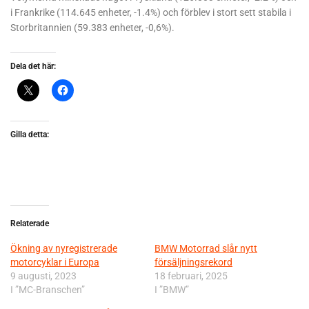
i Frankrike (114.645 enheter, -1.4%) och förblev i stort sett stabila i
Storbritannien (59.383 enheter, -0,6%).
Dela det här:
Gilla detta:
Relaterade
Ökning av nyregistrerade
BMW Motorrad slår nytt
motorcyklar i Europa
försäljningsrekord
9 augusti, 2023
18 februari, 2025
I ”MC-Branschen”
I ”BMW”