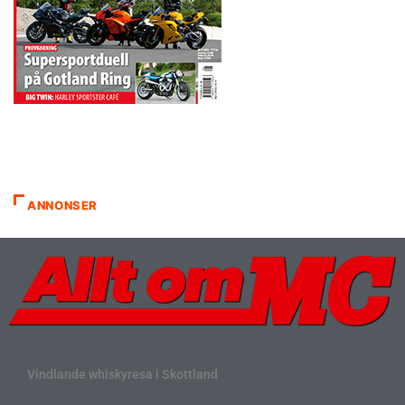
ANNONSER
Vindlande whiskyresa i Skottland