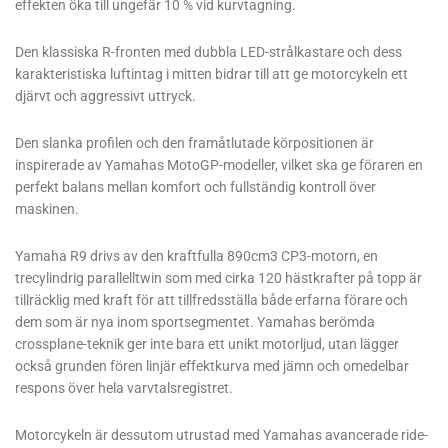
effekten öka till ungefär 10 % vid kurvtagning.
Den klassiska R-fronten med dubbla LED-strålkastare och dess
karakteristiska luftintag i mitten bidrar till att ge motorcykeln ett
djärvt och aggressivt uttryck.
Den slanka profilen och den framåtlutade körpositionen är
inspirerade av Yamahas MotoGP-modeller, vilket ska ge föraren en
perfekt balans mellan komfort och fullständig kontroll över
maskinen.
Yamaha R9 drivs av den kraftfulla 890cm3 CP3-motorn, en
trecylindrig parallelltwin som med cirka 120 hästkrafter på topp är
tillräcklig med kraft för att tillfredsställa både erfarna förare och
dem som är nya inom sportsegmentet. Yamahas berömda
crossplane-teknik ger inte bara ett unikt motorljud, utan lägger
också grunden fören linjär effektkurva med jämn och omedelbar
respons över hela varvtalsregistret.
Motorcykeln är dessutom utrustad med Yamahas avancerade ride-