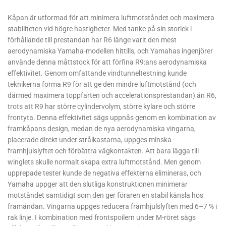
Kåpan är utformad för att minimera luftmotståndet och maximera
stabiliteten vid högre hastigheter. Med tanke på sin storlek i
förhållande till prestandan har R6 länge varit den mest
aerodynamiska Yamaha-modellen hittills, och Yamahas ingenjörer
använde denna måttstock för att förfina R9:ans aerodynamiska
effektivitet. Genom omfattande vindtunneltestning kunde
teknikerna forma R9 för att ge den mindre luftmotstånd (och
därmed maximera toppfarten och accelerationsprestandan) än R6,
trots att R9 har större cylindervolym, större kylare och större
frontyta. Denna effektivitet sägs uppnås genom en kombination av
framkåpans design, medan de nya aerodynamiska vingarna,
placerade direkt under strålkastarna, uppges minska
framhjulslyftet och förbättra vägkontakten. Att bara lägga till
winglets skulle normalt skapa extra luftmotstånd. Men genom
upprepade tester kunde de negativa effekterna elimineras, och
Yamaha uppger att den slutliga konstruktionen minimerar
motståndet samtidigt som den ger föraren en stabil känsla hos
framändan. Vingarna uppges reducera framhjulslyften med 6–7 % i
rak linje. I kombination med frontspoilern under M-röret sägs