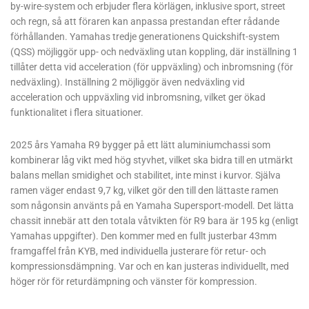
by-wire-system och erbjuder flera körlägen, inklusive sport, street
och regn, så att föraren kan anpassa prestandan efter rådande
förhållanden. Yamahas tredje generationens Quickshift-system
(QSS) möjliggör upp- och nedväxling utan koppling, där inställning 1
tillåter detta vid acceleration (för uppväxling) och inbromsning (för
nedväxling). Inställning 2 möjliggör även nedväxling vid
acceleration och uppväxling vid inbromsning, vilket ger ökad
funktionalitet i flera situationer.
2025 års Yamaha R9 bygger på ett lätt aluminiumchassi som
kombinerar låg vikt med hög styvhet, vilket ska bidra till en utmärkt
balans mellan smidighet och stabilitet, inte minst i kurvor. Själva
ramen väger endast 9,7 kg, vilket gör den till den lättaste ramen
som någonsin använts på en Yamaha Supersport-modell. Det lätta
chassit innebär att den totala våtvikten för R9 bara är 195 kg (enligt
Yamahas uppgifter). Den kommer med en fullt justerbar 43mm
framgaffel från KYB, med individuella justerare för retur- och
kompressionsdämpning. Var och en kan justeras individuellt, med
höger rör för returdämpning och vänster för kompression.