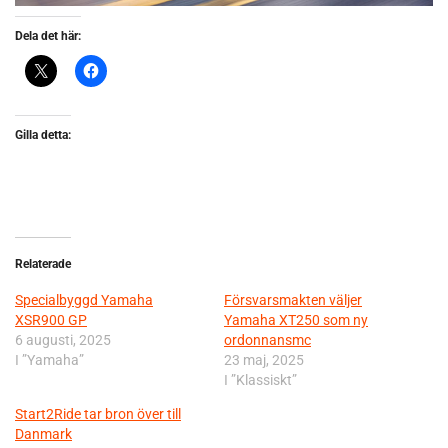
Dela det här:
Gilla detta:
Relaterade
Specialbyggd Yamaha
Försvarsmakten väljer
XSR900 GP
Yamaha XT250 som ny
6 augusti, 2025
ordonnansmc
I ”Yamaha”
23 maj, 2025
I ”Klassiskt”
Start2Ride tar bron över till
Danmark