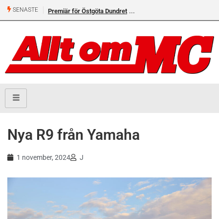
SENASTE
Premiär för Östgöta Dundret
Helsvarta Deadwood – Ny
cruiser från H-D
Nya R9 från Yamaha
1 november, 2024
J