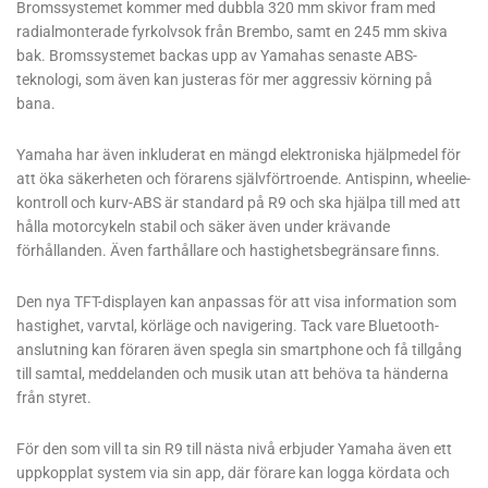
Bromssystemet kommer med dubbla 320 mm skivor fram med
radialmonterade fyrkolvsok från Brembo, samt en 245 mm skiva
bak. Bromssystemet backas upp av Yamahas senaste ABS-
teknologi, som även kan justeras för mer aggressiv körning på
bana.
Yamaha har även inkluderat en mängd elektroniska hjälpmedel för
att öka säkerheten och förarens självförtroende. Antispinn, wheelie-
kontroll och kurv-ABS är standard på R9 och ska hjälpa till med att
hålla motorcykeln stabil och säker även under krävande
förhållanden. Även farthållare och hastighetsbegränsare finns.
Den nya TFT-displayen kan anpassas för att visa information som
hastighet, varvtal, körläge och navigering. Tack vare Bluetooth-
anslutning kan föraren även spegla sin smartphone och få tillgång
till samtal, meddelanden och musik utan att behöva ta händerna
från styret.
För den som vill ta sin R9 till nästa nivå erbjuder Yamaha även ett
uppkopplat system via sin app, där förare kan logga kördata och