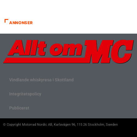
ANNONSER
Vindlande whiskyresa i Skottland
Integritetspolicy
Publicerat
© Copyright Motorrad Nordic AB, Karlavägen 96, 115 26 Stockholm, Sweden