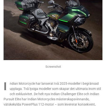
Screenshot
I
ndian Motorcycle har lanserat två 2025-modeller i begränsad
upplaga. Två lyxiga modeller som skapar det ultimata inom stil
och exklusivitet. De helt nya Indian Challenger Elite och Indian
Pursuit Elite har Indian Motorcycles mästerskapsvinnande,
vätskekylda PowerPlus 112-motor – som levererar konsekvent,