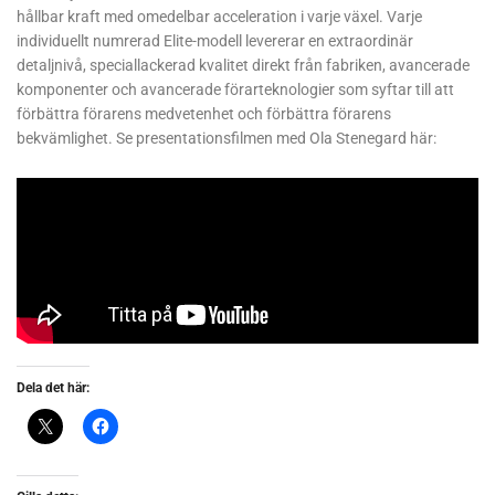
hållbar kraft med omedelbar acceleration i varje växel. Varje
individuellt numrerad Elite-modell levererar en extraordinär
detaljnivå, speciallackerad kvalitet direkt från fabriken, avancerade
komponenter och avancerade förarteknologier som syftar till att
förbättra förarens medvetenhet och förbättra förarens
bekvämlighet. Se presentationsfilmen med Ola Stenegard här:
Dela det här: