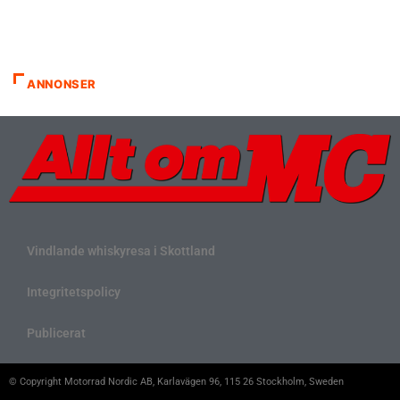
ANNONSER
Vindlande whiskyresa i Skottland
Integritetspolicy
Publicerat
© Copyright Motorrad Nordic AB, Karlavägen 96, 115 26 Stockholm, Sweden