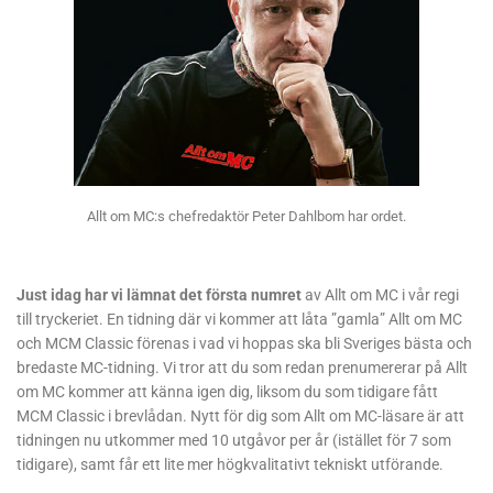
Allt om MC:s chefredaktör Peter Dahlbom har ordet.
Just idag har vi lämnat det första numret
av Allt om MC i vår regi
till tryckeriet. En tidning där vi kommer att låta ”gamla” Allt om MC
och MCM Classic förenas i vad vi hoppas ska bli Sveriges bästa och
bredaste MC-tidning. Vi tror att du som redan prenumererar på Allt
om MC kommer att känna igen dig, liksom du som tidigare fått
MCM Classic i brevlådan. Nytt för dig som Allt om MC-läsare är att
tidningen nu utkommer med 10 utgåvor per år (istället för 7 som
tidigare), samt får ett lite mer högkvalitativt tekniskt utförande.