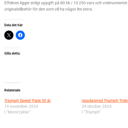
Effekten ligger enligt uppgift på 80 hk / 10 250 varv och vridmomente
originaltillbehör för den som vill ha något lite extra.
Dela det här:
Gilla detta:
Relaterade
Triumph Speed Triple 30 år
Uppdaterad Triumph Tride
19 november, 2024
29 oktober, 2024
I ”Motorcyklar”
I ”Triumph”