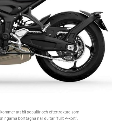
 kommer att bli populär och eftertraktad som
ingarna borttagna när du tar ”fullt A-kort”.