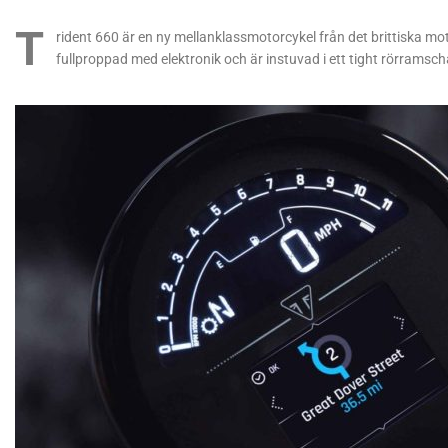
T
rident 660 är en ny mellanklassmotorcykel från det brittiska mo
fullproppad med elektronik och är instuvad i ett tight rörramscha