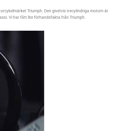
torcykelmärket Triumph. Den givetvis trecylindriga motorn är
ssi. Vi har fått lite förhandsfakta från Triumph.