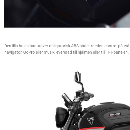
Den lilla hojen har utöver obligatorisk ABS både traction control på tv
navigator, GoPro eller musik levererad till hjälmen eller till TFT-panelen.