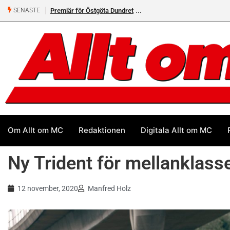
Premiär för Östgöta Dundret
Helsvarta Deadwood – Ny
SENASTE
cruiser från H-D
Om Allt om MC
Redaktionen
Digitala Allt om MC
Ny Trident för mellanklass
12 november, 2020
Manfred Holz