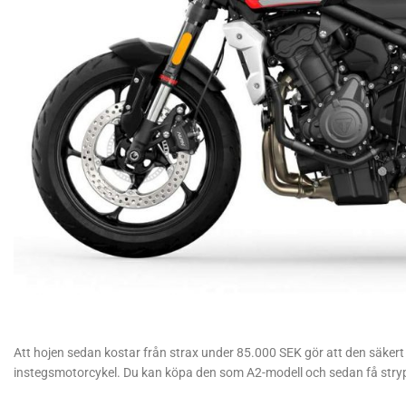
Att hojen sedan kostar från strax under 85.000 SEK gör att den säkert
instegsmotorcykel. Du kan köpa den som A2-modell och sedan få strypn