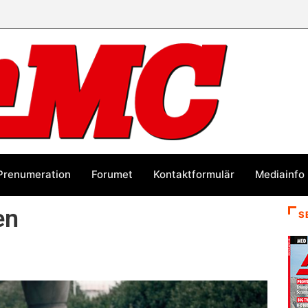
Prenumeration
Forumet
Kontaktformulär
Mediainfo
en
S