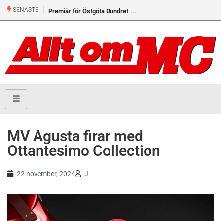
SENASTE
Premiär för Östgöta Dundret
Helsvarta Deadwood – Ny
cruiser från H-D
MV Agusta firar med
Ottantesimo Collection
22 november, 2024
J