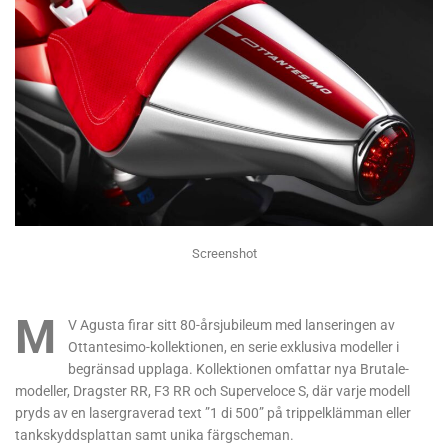
Screenshot
M
V Agusta firar sitt 80-årsjubileum med lanseringen av
Ottantesimo-kollektionen, en serie exklusiva modeller i
begränsad upplaga. Kollektionen omfattar nya Brutale-
modeller, Dragster RR, F3 RR och Superveloce S, där varje modell
pryds av en lasergraverad text ”1 di 500” på trippelklämman eller
tankskyddsplattan samt unika färgscheman.