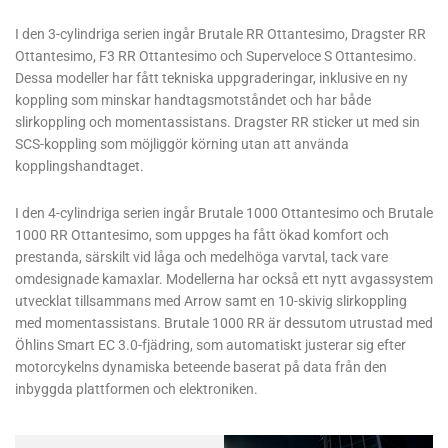
I den 3-cylindriga serien ingår Brutale RR Ottantesimo, Dragster RR
Ottantesimo, F3 RR Ottantesimo och Superveloce S Ottantesimo.
Dessa modeller har fått tekniska uppgraderingar, inklusive en ny
koppling som minskar handtagsmotståndet och har både
slirkoppling och momentassistans. Dragster RR sticker ut med sin
SCS-koppling som möjliggör körning utan att använda
kopplingshandtaget.
I den 4-cylindriga serien ingår Brutale 1000 Ottantesimo och Brutale
1000 RR Ottantesimo, som uppges ha fått ökad komfort och
prestanda, särskilt vid låga och medelhöga varvtal, tack vare
omdesignade kamaxlar. Modellerna har också ett nytt avgassystem
utvecklat tillsammans med Arrow samt en 10-skivig slirkoppling
med momentassistans. Brutale 1000 RR är dessutom utrustad med
Öhlins Smart EC 3.0-fjädring, som automatiskt justerar sig efter
motorcykelns dynamiska beteende baserat på data från den
inbyggda plattformen och elektroniken.