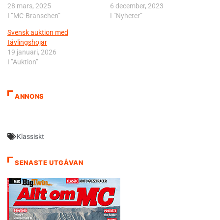
28 mars, 2025
6 december, 2023
I ”MC-Branschen”
I ”Nyheter”
Svensk auktion med
tävlingshojar
19 januari, 2026
I ”Auktion”
ANNONS
Klassiskt
SENASTE UTGÅVAN