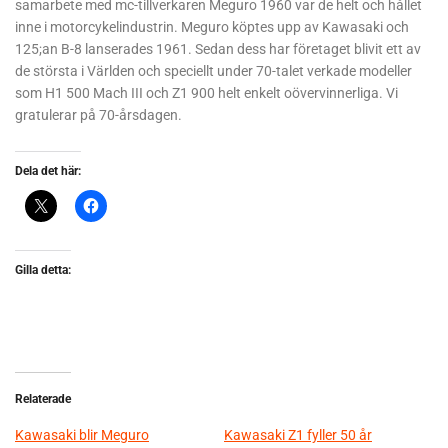
samarbete med mc-tillverkaren Meguro 1960 var de helt och hållet
inne i motorcykelindustrin. Meguro köptes upp av Kawasaki och
125;an B-8 lanserades 1961. Sedan dess har företaget blivit ett av
de största i Världen och speciellt under 70-talet verkade modeller
som H1 500 Mach III och Z1 900 helt enkelt oövervinnerliga. Vi
gratulerar på 70-årsdagen.
Dela det här:
Gilla detta:
Relaterade
Kawasaki blir Meguro
Kawasaki Z1 fyller 50 år