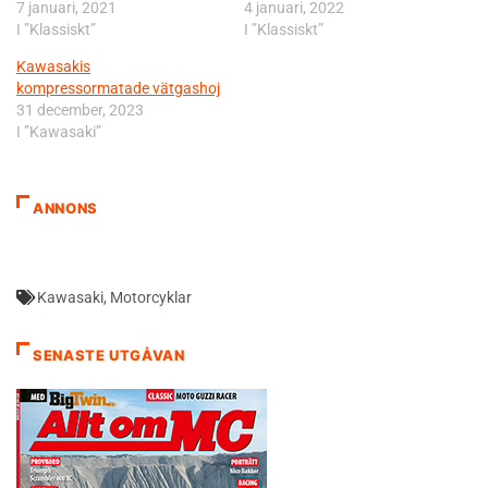
7 januari, 2021
4 januari, 2022
I ”Klassiskt”
I ”Klassiskt”
Kawasakis
kompressormatade vätgashoj
31 december, 2023
I ”Kawasaki”
ANNONS
Kawasaki
,
Motorcyklar
SENASTE UTGÅVAN