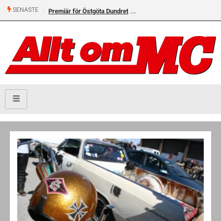
SENASTE
Premiär för Östgöta Dundret