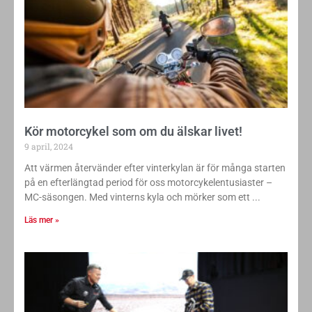
Kör motorcykel som om du älskar livet!
9 april, 2024
Att värmen återvänder efter vinterkylan är för många starten
på en efterlängtad period för oss motorcykelentusiaster –
MC-säsongen. Med vinterns kyla och mörker som ett
Läs mer »