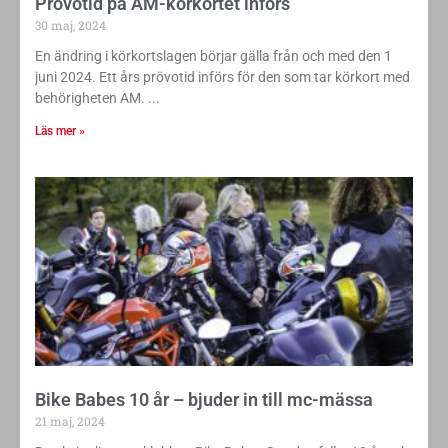
Prövotid på AM-körkortet införs
30 maj, 2024
En ändring i körkortslagen börjar gälla från och med den 1
juni 2024. Ett års prövotid införs för den som tar körkort med
behörigheten AM.
Läs mer »
Bike Babes 10 år – bjuder in till mc-mässa
21 maj, 2024