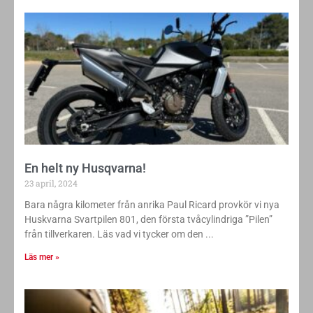
En helt ny Husqvarna!
23 april, 2024
Bara några kilometer från anrika Paul Ricard provkör vi nya
Huskvarna Svartpilen 801, den första tvåcylindriga ”Pilen”
från tillverkaren. Läs vad vi tycker om den
Läs mer »