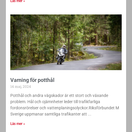
Läs mer »
Varning för potthål
14 maj, 2024
Potthål och andra vägskador är ett stort och växande
problem. Hål och ojämnheter leder till trafikfarliga
fordonsrörelser och vattenplaningsolyckor.Riksförbundet M
Sverige uppmanar samtliga trafikanter att
Läs mer »