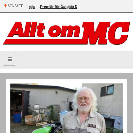
SENASTE
Premiär för Östgöta Dundret