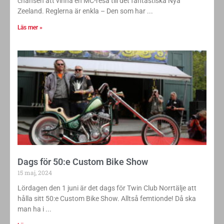
chansen att vinna en MC-resa till det fantastiska Nya
Zeeland. Reglerna är enkla – Den som har
Läs mer »
Dags för 50:e Custom Bike Show
15 maj, 2024
Lördagen den 1 juni är det dags för Twin Club Norrtälje att
hålla sitt 50:e Custom Bike Show. Alltså femtionde! Då ska
man ha i