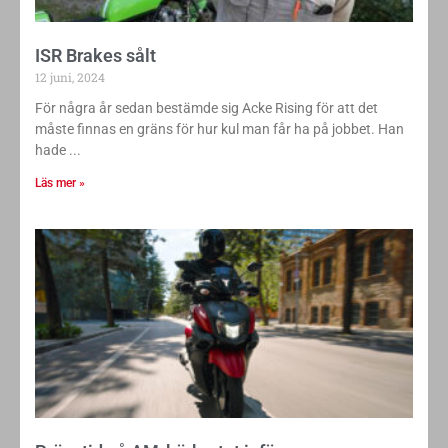
ISR Brakes sålt
12 juni, 2024
För några år sedan bestämde sig Acke Rising för att det
måste finnas en gräns för hur kul man får ha på jobbet. Han
hade
Läs mer »