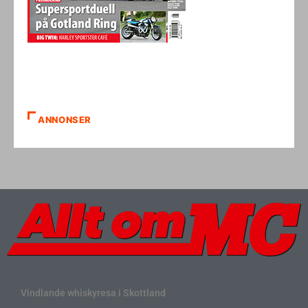
ANNONSER
Vindlande whiskyresa i Skottland