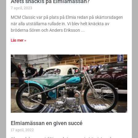
Årets snackis på Elmiamässan?
7 april, 2023
MCM Classic var på plats på Elmia redan på skärtorsdagen
när alla utställarna rullade in. Vi blev helt knäckta av
bröderna Sören och Anders Eriksson
Läs mer »
Elmiamässan en given succé
17 april, 2022