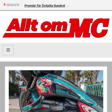
SENASTE
Premiär för Östgöta Dundret