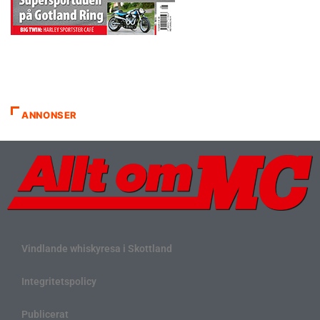
ANNONSER
Vindlande whiskyresa i Skottland
Integritetspolicy
Publicerat