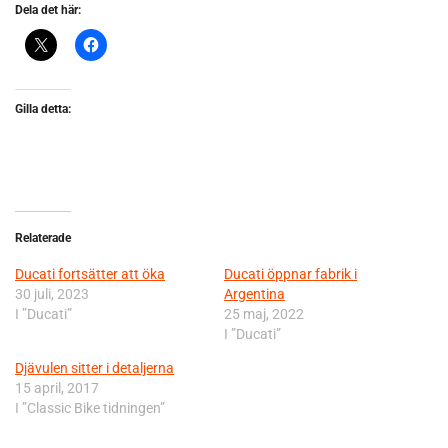
Dela det här:
Gilla detta:
Relaterade
Ducati fortsätter att öka
Ducati öppnar fabrik i
30 juli, 2023
Argentina
I ”Ducati”
25 maj, 2022
I ”Ducati”
Djävulen sitter i detaljerna
15 april, 2017
I ”Classic Bike tidningen”