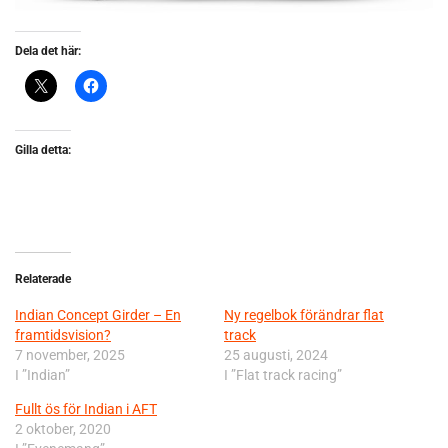
Dela det här:
Gilla detta:
Relaterade
Indian Concept Girder – En
Ny regelbok förändrar flat
framtidsvision?
track
7 november, 2025
25 augusti, 2024
I ”Indian”
I ”Flat track racing”
Fullt ös för Indian i AFT
2 oktober, 2020