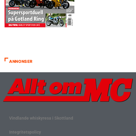
ANNONSER
Vindlande whiskyresa i Skottland
Integritetspolicy