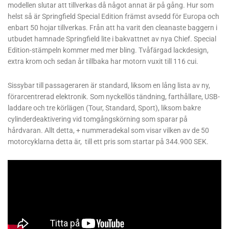
modellen slutar att tillverkas då något annat är på gång. Hur som
helst så är Springfield Special Edition främst avsedd för Europa och
enbart 50 hojar tillverkas. Från att ha varit den cleanaste baggern i
utbudet hamnade Springfield lite i bakvattnet av nya Chief. Special
Edition-stämpeln kommer med mer bling. Tvåfärgad lackdesign,
extra krom och sedan år tillbaka har motorn vuxit till 116 cui.
Sissybar till passageraren är standard, liksom en lång lista av ny,
förarcentrerad elektronik. Som nyckellös tändning, farthållare, USB-
laddare och tre körlägen (Tour, Standard, Sport), liksom bakre
cylinderdeaktivering vid tomgångskörning som sparar på
hårdvaran. Allt detta, + nummeradekal som visar vilken av de 50
motorcyklarna detta är, till ett pris som startar på 344.900 SEK.