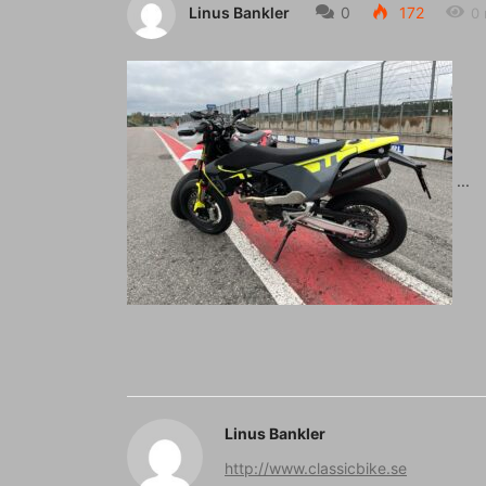
Linus Bankler
0
172
0 
Linus Bankler
http://www.classicbike.se