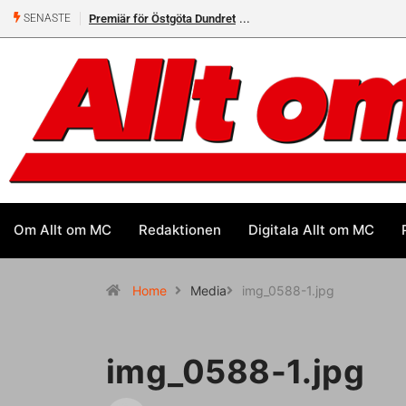
Premiär för Östgöta Dundret
SENASTE
Om Allt om MC
Redaktionen
Digitala Allt om MC
Home
Media
img_0588-1.jpg
img_0588-1.jpg