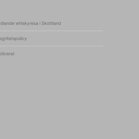
ndlande whiskyresa i Skottland
egritetspolicy
blicerat