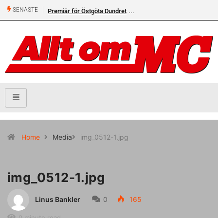
SENASTE
Premiär för Östgöta Dundret
Home
Media
img_0512-1.jpg
img_0512-1.jpg
Linus Bankler
0
165
0 minute read