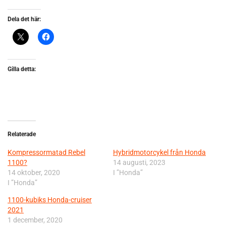
Dela det här:
Gilla detta:
Relaterade
Kompressormatad Rebel
Hybridmotorcykel från Honda
1100?
14 augusti, 2023
14 oktober, 2020
I ”Honda”
I ”Honda”
1100-kubiks Honda-cruiser
2021
1 december, 2020