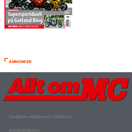
ANNONSER
Vindlande whiskyresa i Skottland
Integritetspolicy