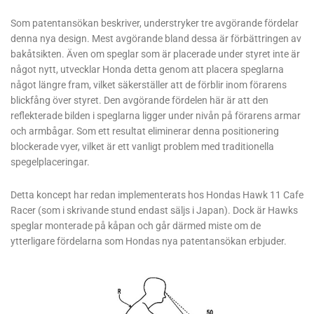
Som patentansökan beskriver, understryker tre avgörande fördelar
denna nya design. Mest avgörande bland dessa är förbättringen av
bakåtsikten. Även om speglar som är placerade under styret inte är
något nytt, utvecklar Honda detta genom att placera speglarna
något längre fram, vilket säkerställer att de förblir inom förarens
blickfång över styret. Den avgörande fördelen här är att den
reflekterade bilden i speglarna ligger under nivån på förarens armar
och armbågar. Som ett resultat eliminerar denna positionering
blockerade vyer, vilket är ett vanligt problem med traditionella
spegelplaceringar.
Detta koncept har redan implementerats hos Hondas Hawk 11 Cafe
Racer (som i skrivande stund endast säljs i Japan). Dock är Hawks
speglar monterade på kåpan och går därmed miste om de
ytterligare fördelarna som Hondas nya patentansökan erbjuder.