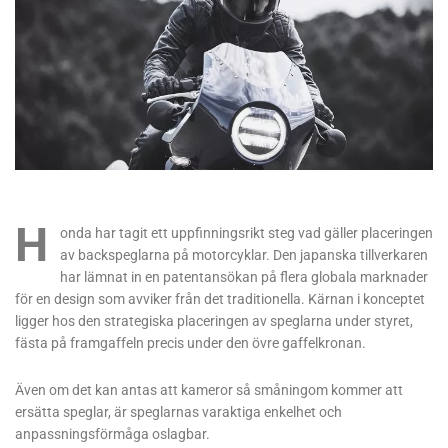
H
onda har tagit ett uppfinningsrikt steg vad gäller placeringen
av backspeglarna på motorcyklar. Den japanska tillverkaren
har lämnat in en patentansökan på flera globala marknader
för en design som avviker från det traditionella. Kärnan i konceptet
ligger hos den strategiska placeringen av speglarna under styret,
fästa på framgaffeln precis under den övre gaffelkronan.
Även om det kan antas att kameror så småningom kommer att
ersätta speglar, är speglarnas varaktiga enkelhet och
anpassningsförmåga oslagbar.