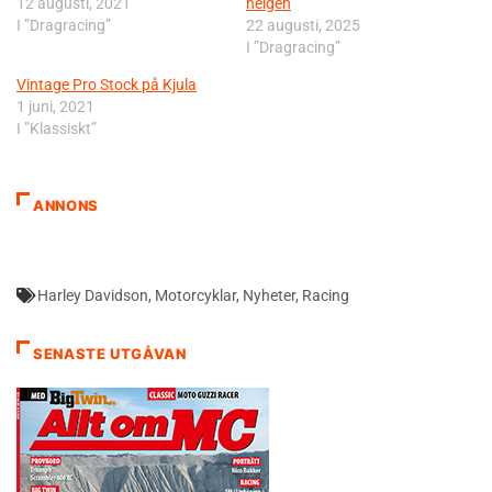
12 augusti, 2021
helgen
I ”Dragracing”
22 augusti, 2025
I ”Dragracing”
Vintage Pro Stock på Kjula
1 juni, 2021
I ”Klassiskt”
ANNONS
Harley Davidson
,
Motorcyklar
,
Nyheter
,
Racing
SENASTE UTGÅVAN