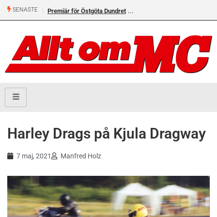
SENASTE
Premiär för Östgöta Dundret
Helsvarta Deadwood – Ny
cruiser från H-D
Harley Drags på Kjula Dragway
7 maj, 2021
Manfred Holz