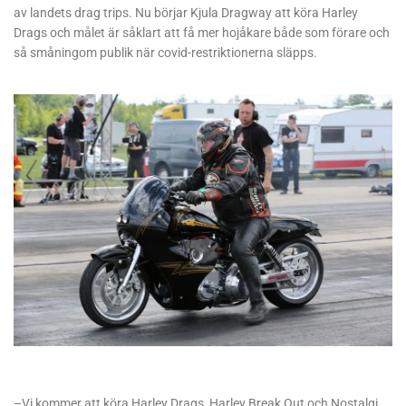
av landets drag trips. Nu börjar Kjula Dragway att köra Harley
Drags och målet är såklart att få mer hojåkare både som förare och
så småningom publik när covid-restriktionerna släpps.
–Vi kommer att köra Harley Drags, Harley Break Out och Nostalgi