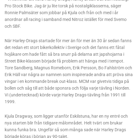
Pro Stock Bike. Jag är ju lite torsk på nostalgiklasserna, säger
Ronnie Palmsäter som jobbar på Kjula och från och med i år
anordnar all racing i samband med Nitroz istället för med Svemo
och SBF.
När Harley-Drags startade för mer än för mer än 30 år sedan fanns
det redan ett stort bikerkollektiv i Sverige och det fanns ett fåtal
hojåkare om hade fått så bra snurr på delarna att japshojarna i
Street Bike-klassen började få problem att hänga med i tempot.
Tore Sandberg, Magnus Romeborn, Erik Persson, Bo Fahlström och
Erik Häll var några av namnen som inspirerade andra att pröva sina
vingar i en kommande break out-klass. MCM var givetvis tidiga på
bollen och såg till att både sponsra och följa varje tävling i Norden.
Vi (undertecknad) körde varje Harley Drags-tävling från 1991 till
1999.
Kjula Dragway, som ligger utanför Eskilstuna, har en ny entré och
nya starten blir från tidigare målområdet. Helt tvärt om brukar
kunna funka bra. Ungefär så som många sade när Harley Drags
började köras i början av 90-talet.