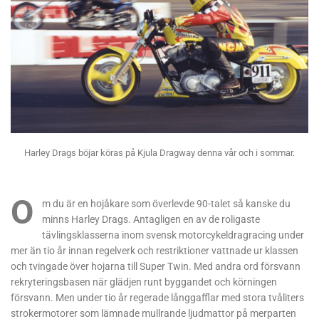
Harley Drags böjar köras på Kjula Dragway denna vår och i sommar.
O
m du är en hojåkare som överlevde 90-talet så kanske du
minns Harley Drags. Antagligen en av de roligaste
tävlingsklasserna inom svensk motorcykeldragracing under
mer än tio år innan regelverk och restriktioner vattnade ur klassen
och tvingade över hojarna till Super Twin. Med andra ord försvann
rekryteringsbasen när glädjen runt byggandet och körningen
försvann. Men under tio år regerade långgafflar med stora tvåliters
strokermotorer som lämnade mullrande ljudmattor på merparten