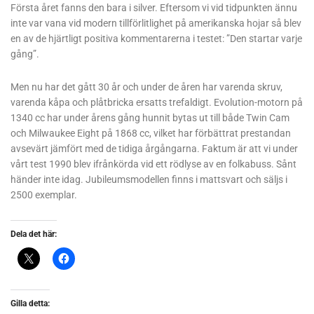
Första året fanns den bara i silver. Eftersom vi vid tidpunkten ännu
inte var vana vid modern tillförlitlighet på amerikanska hojar så blev
en av de hjärtligt positiva kommentarerna i testet: ”Den startar varje
gång”.
Men nu har det gått 30 år och under de åren har varenda skruv,
varenda kåpa och plåtbricka ersatts trefaldigt. Evolution-motorn på
1340 cc har under årens gång hunnit bytas ut till både Twin Cam
och Milwaukee Eight på 1868 cc, vilket har förbättrat prestandan
avsevärt jämfört med de tidiga årgångarna. Faktum är att vi under
vårt test 1990 blev ifrånkörda vid ett rödlyse av en folkabuss. Sånt
händer inte idag. Jubileumsmodellen finns i mattsvart och säljs i
2500 exemplar.
Dela det här:
Gilla detta: