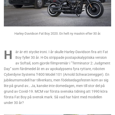
Harley-Davidson Fat Boy 2020. En helt ny maskin efter 30 år.
H
är är ett stycke ironi. I år skulle Harley-Davidson fira att Fat
Boy fyller 30 år. H-Ds strippade postapokalyptiska version
av Softail, som gjorde filmpremiär i ”Terminator 2: Judgment
Day” som färdmedel åt en av apokalypsens fyra ryttare, roboten
Cyberdyne Systems T-800 Model 101 (Arnold Schwarzenegger). En
jubileumsmodell har tillverkats, men födelsedagsfesten kom av sig
lite på grund av… Ja, kanske inte domedagen, men till stor del på
grund av Covid-19. MCM var första svenska tidning att 1990 köra
första Fat Boy på svensk mark. Så vad har hänt med modellen
under 30 år?