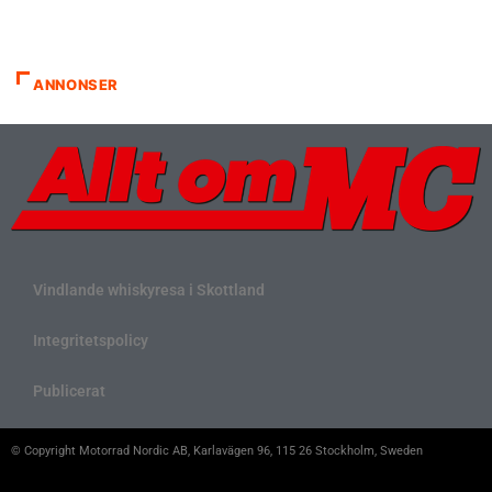
ANNONSER
Vindlande whiskyresa i Skottland
Integritetspolicy
Publicerat
© Copyright Motorrad Nordic AB, Karlavägen 96, 115 26 Stockholm, Sweden