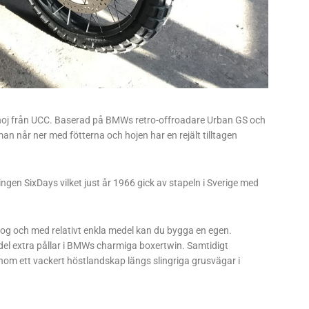
 hoj från UCC. Baserad på BMWs retro-offroadare Urban GS och
an når ner med fötterna och hojen har en rejält tilltagen
en SixDays vilket just år 1966 gick av stapeln i Sverige med
alog och med relativt enkla medel kan du bygga en egen.
 del extra pållar i BMWs charmiga boxertwin. Samtidigt
om ett vackert höstlandskap längs slingriga grusvägar i