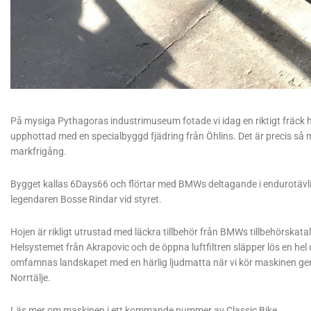
På mysiga Pythagoras industrimuseum fotade vi idag en riktigt fräck
upphottad med en specialbyggd fjädring från Öhlins. Det är precis
så m
markfrigång.
Bygget kallas 6Days66 och flörtar med BMWs deltagande i endurotävling
legendaren Bosse Rindar vid styret.
Hojen är rikligt utrustad med läckra tillbehör från BMWs tillbehörskat
Helsystemet från Akrapovic och de öppna luftfiltren släpper lös en hel
omfamnas landskapet med en härlig ljudmatta när vi kör maskinen gen
Norrtälje.
Läs mer om maskinen i ett kommande nummer av Classic Bike.