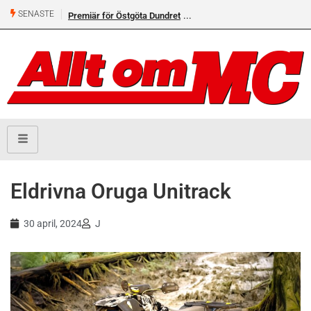
SENASTE
Premiär för Östgöta Dundret
Helsvarta Deadwood – Ny
cruiser från H-D
Eldrivna Oruga Unitrack
30 april, 2024
J