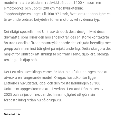
modellerna att erbjuda en räckvidd på upp till 100 km som ren
elmotorcykel och upp till 200 km med hybridteknik.
Topphastigheten anges till cirka 97 km/h, även om topphastigheten
är av underordnad betydelse för en motorcykel av denna typ.
Det riktigt speciella med Unitrack är dock dess design. Med dess
drivmatta, som liknar den hos snöskotrar, ges en större kontaktyta
än traditionella offroadmotorcyklar borde den erbjuda betydligt mer
grepp och inte minst bärighet på mjukt underlag. Detta ska göra det
möjligt för Unitrack att smidigt ta sig fram i sand, djup lera, steniga
terräng och djup snö.
Det Lettiska utvecklingsteamet är i detta nu fullt upptagen med att
utveckla en fungerande modell. Orugas huvudkontor ligger i
Lettlands huvudstad, Riga, och den första laddningen av 100
Unitracks uppges komma att tillverkas i Lettland från mitten av
2025 och säljas online, där det finns möjlighet att göra sin
förbeställning redan nu på oruga.eu.
Dela det här: