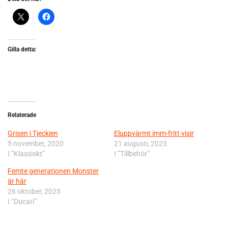
Gilla detta:
Relaterade
Grisen i Tjeckien
Eluppvärmt imm-fritt visir
5 november, 2020
21 augusti, 2023
I ”Klassiskt”
I ”Tillbehör”
Femte generationen Monster
är här
26 oktober, 2025
I ”Ducati”