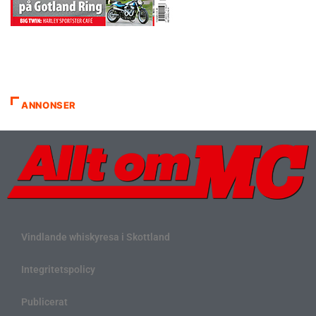
ANNONSER
Vindlande whiskyresa i Skottland
Integritetspolicy
Publicerat