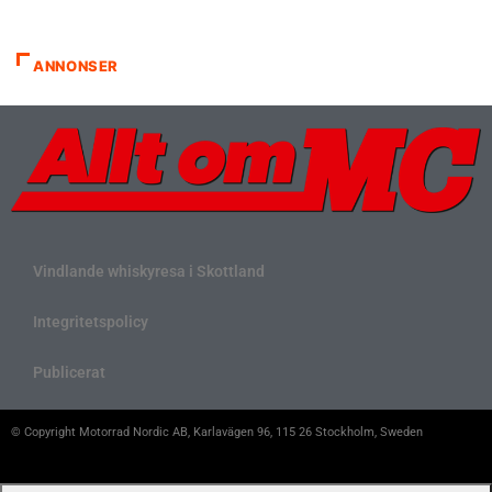
ANNONSER
Vindlande whiskyresa i Skottland
Integritetspolicy
Publicerat
© Copyright Motorrad Nordic AB, Karlavägen 96, 115 26 Stockholm, Sweden