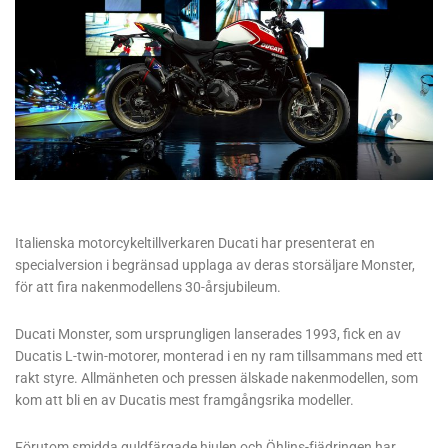
Italienska motorcykeltillverkaren Ducati har presenterat en
specialversion i begränsad upplaga av deras storsäljare Monster,
för att fira nakenmodellens 30-årsjubileum.
Ducati Monster, som ursprungligen lanserades 1993, fick en av
Ducatis L-twin-motorer, monterad i en ny ram tillsammans med ett
rakt styre. Allmänheten och pressen älskade nakenmodellen, som
kom att bli en av Ducatis mest framgångsrika modeller.
Förutom smidda guldfärgade hjulen och Öhlins-fjädringen har