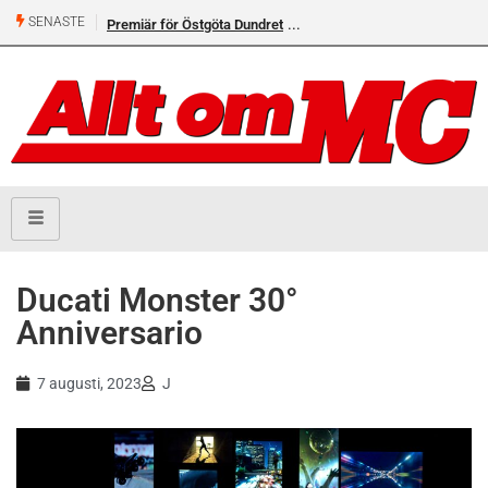
SENASTE
Premiär för Östgöta Dundret
Helsvarta Deadwood – Ny
cruiser från H-D
Ducati Monster 30°
Anniversario
7 augusti, 2023
J