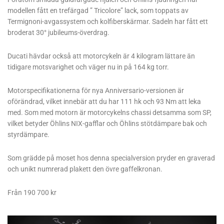
modellen fått en trefärgad ” Tricolore” lack, som toppats av
Termignoni-avgassystem och kolfiberskärmar. Sadeln har fått ett
broderat 30° jubileums-överdrag.
Ducati hävdar också att motorcykeln är 4 kilogram lättare än
tidigare motsvarighet och väger nu in på 164 kg torr.
Motorspecifikationerna för nya Anniversario-versionen är
oförändrad, vilket innebär att du har 111 hk och 93 Nm att leka
med. Som med motorn är motorcykelns chassi detsamma som SP,
vilket betyder Öhlins NIX-gafflar och Öhlins stötdämpare bak och
styrdämpare.
Som grädde på moset hos denna specialversion pryder en graverad
och unikt numrerad plakett den övre gaffelkronan.
Från 190 700 kr