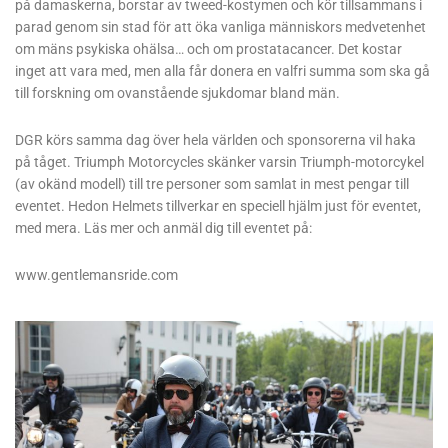
på damaskerna, borstar av tweed-kostymen och kör tillsammans i
parad genom sin stad för att öka vanliga människors medvetenhet
om mäns psykiska ohälsa… och om prostatacancer. Det kostar
inget att vara med, men alla får donera en valfri summa som ska gå
till forskning om ovanstående sjukdomar bland män.
DGR körs samma dag över hela världen och sponsorerna vil haka
på tåget. Triumph Motorcycles skänker varsin Triumph-motorcykel
(av okänd modell) till tre personer som samlat in mest pengar till
eventet. Hedon Helmets tillverkar en speciell hjälm just för eventet,
med mera. Läs mer och anmäl dig till eventet på:
www.gentlemansride.com