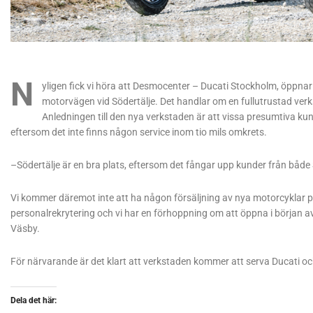
N
yligen fick vi höra att Desmocenter – Ducati Stockholm, öppnar 
motorvägen vid Södertälje. Det handlar om en fullutrustad ve
Anledningen till den nya verkstaden är att vissa presumtiva kund
eftersom det inte finns någon service inom tio mils omkrets.
–Södertälje är en bra plats, eftersom det fångar upp kunder från båd
Vi kommer däremot inte att ha någon försäljning av nya motorcyklar 
personalrekrytering och vi har en förhoppning om att öppna i början a
Väsby.
För närvarande är det klart att verkstaden kommer att serva Ducati 
Dela det här: