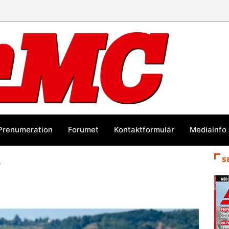
Prenumeration
Forumet
Kontaktformulär
Mediainfo
e
S