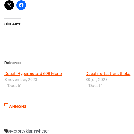
Gilla detta:
Relaterade
Ducati Hypermotard 698 Mono
Ducati fortsätter att öka
8 november, 2023
30 juli, 2023
I ”Ducati”
I ”Ducati”
ANNONS
Motorcyklar
,
Nyheter