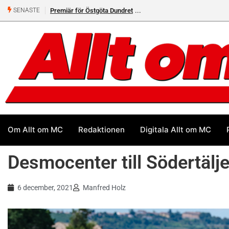
Premiär för Östgöta Dundret
Helsvarta Deadwood – Ny
SENASTE
cruiser från H-D
Om Allt om MC
Redaktionen
Digitala Allt om MC
Desmocenter till Södertälj
6 december, 2021
Manfred Holz