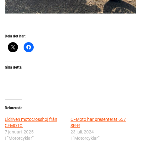
Dela det här:
Gilla detta:
Relaterade
Eldriven motocrosshoj från
CFMoto har presenterat 657
CFMOTO
SR-R
7 januari, 2025
23 juli, 2024
I ”Motorcyklar”
I ”Motorcyklar”