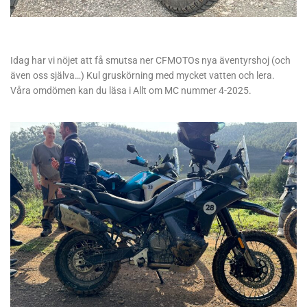
Idag har vi nöjet att få smutsa ner CFMOTOs nya äventyrshoj (och
även oss själva…) Kul gruskörning med mycket vatten och lera.
Våra omdömen kan du läsa i Allt om MC nummer 4-2025.