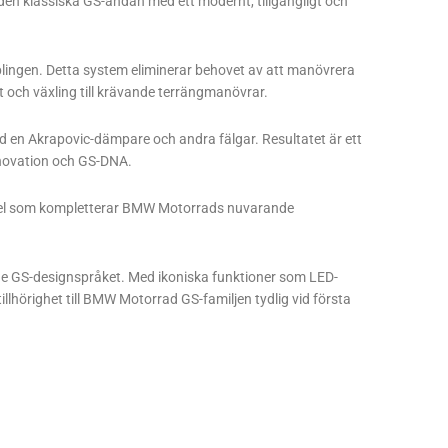
en klassiska GS-andan med ett modernt, tillgängligt och
lingen. Detta system eliminerar behovet av att manövrera
art och växling till krävande terrängmanövrar.
d en Akrapovic-dämpare och andra fälgar. Resultatet är ett
nnovation och GS-DNA.
kel som kompletterar BMW Motorrads nuvarande
e GS-designspråket. Med ikoniska funktioner som LED-
tillhörighet till BMW Motorrad GS-familjen tydlig vid första