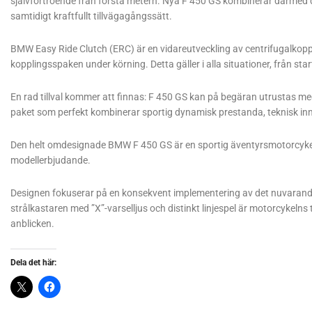
självförtroende från första metern. Nya F 450 GS kombinerar därmed d
samtidigt kraftfullt tillvägagångssätt.
BMW Easy Ride Clutch (ERC) är en vidareutveckling av centrifugalkopp
kopplingsspaken under körning. Detta gäller i alla situationer, från st
En rad tillval kommer att finnas: F 450 GS kan på begäran utrustas me
paket som perfekt kombinerar sportig dynamisk prestanda, teknisk i
Den helt omdesignade BMW F 450 GS är en sportig äventyrsmotorcy
modellerbjudande.
Designen fokuserar på en konsekvent implementering av det nuvarand
strålkastaren med ”X”-varselljus och distinkt linjespel är motorcykelns 
anblicken.
Dela det här: