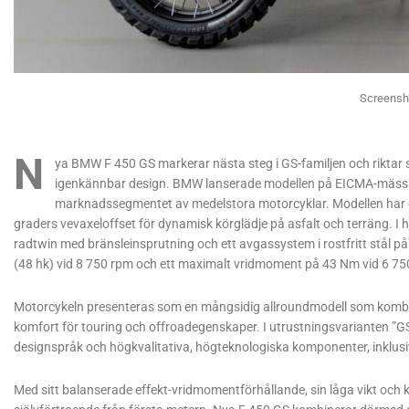
Screensh
N
ya BMW F 450 GS markerar nästa steg i GS-familjen och riktar s
igenkännbar design. BMW lanserade modellen på EICMA-mässa
marknadssegmentet av medelstora motorcyklar. Modellen har e
graders vevaxeloffset för dynamisk körglädje på asfalt och terräng. I
radtwin med bränsleinsprutning och ett avgassystem i rostfritt stål p
(48 hk) vid 8 750 rpm och ett maximalt vridmoment på 43 Nm vid 6 75
Motorcykeln presenteras som en mångsidig allroundmodell som komb
komfort för touring och offroadegenskaper. I utrustningsvarianten ”G
designspråk och högkvalitativa, högteknologiska komponenter, inklus
Med sitt balanserade effekt-vridmomentförhållande, sin låga vikt och 