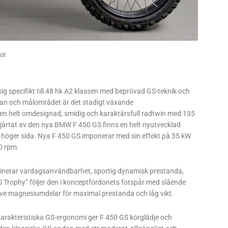
ot
ig specifikt till 48 hk A2 klassen med beprövad GS-teknik och
n och målområdet är det stadigt växande
n helt omdesignad, smidig och karaktärsfull radtwin med 135
 hjärtat av den nya BMW F 450 GS finns en helt nyutvecklad
å höger sida. Nya F 450 GS imponerar med sin effekt på 35 kW
0 rpm.
inerar vardagsanvändbarhet, sportig dynamisk prestanda,
S Trophy” följer den i konceptfordonets fotspår med slående
ive magnesiumdelar för maximal prestanda och låg vikt.
karakteristiska GS-ergonomi ger F 450 GS körglädje och