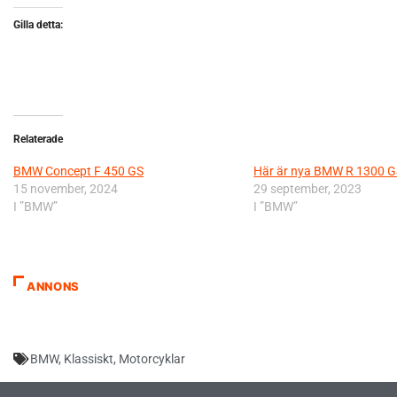
Gilla detta:
Relaterade
BMW Concept F 450 GS
Här är nya BMW R 1300 
15 november, 2024
29 september, 2023
I ”BMW”
I ”BMW”
ANNONS
BMW
,
Klassiskt
,
Motorcyklar