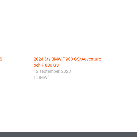
GS
2024 års BMW F 900 GS/Adventure
och F 800 GS
12 september, 2023
I ”BMW”