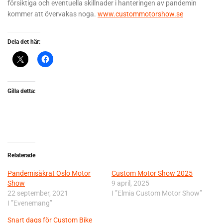
försiktiga och eventuella skillnader i hanteringen av pandemin
kommer att övervakas noga.
www.custommotorshow.se
Dela det här:
Gilla detta:
Relaterade
Pandemisäkrat Oslo Motor
Custom Motor Show 2025
Show
9 april, 2025
22 september, 2021
I ”Elmia Custom Motor Show”
I ”Evenemang”
Snart dags för Custom Bike