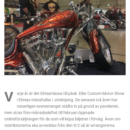
V
arje år är det Elmiamässa till påsk. Eller Custom Motor Show
i Elmias mässhallar i Jönköping. De senaste två åren har
visserligen evenemanget ställts in på grund av pandemin,
men strax före månadsskiftet till februari öppnade
onlineförsäljningen för de som vill köpa biljetter i förväg. Även om
restriktionerna ska avvecklas från den 9/2 så är arrangörerna