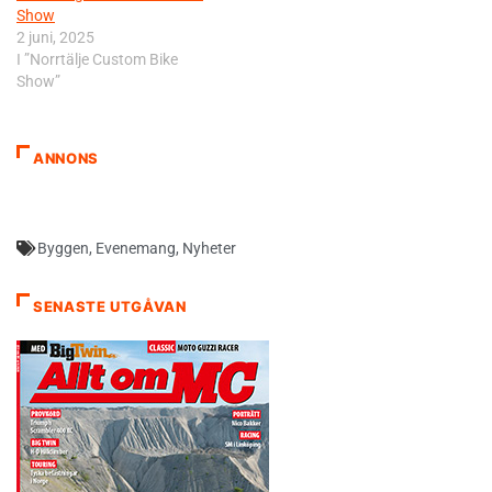
Show
2 juni, 2025
I ”Norrtälje Custom Bike
Show”
ANNONS
Byggen
,
Evenemang
,
Nyheter
SENASTE UTGÅVAN