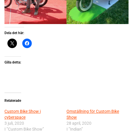
Dela det här:
Gilla detta:
Relaterade
Custom Bike Show i
Omställning för Custom Bike
cyberspace
Show
3 juli, 2020
28 april, 2020
I ”Custom Bike Show”
I ”Indian”