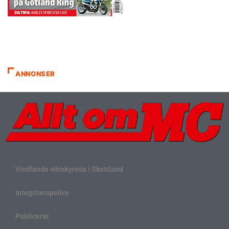
ANNONSER
Vindlande whiskyresa i Skottland
Integritetspolicy
Publicerat