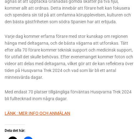
ägnas åt att upptäcka Granadas gömda skatter på två hjul,
kommer allt att ordnas. Detta innebär att förare helt kan fokusera
och spendera sin tid på att omfamna körupplevelsen, kulturen och
den bästa gästfriheten som södra Spanien har att erbjuda.
Varje dag kommer erfarna förare med stor kunskap om regionen
hänga med deltagarna, och de bästa vägarna att utforskas. Tätt
efter alla 70 förare kommer teknisk support och medicinsk support,
för utifall det skulle behövas. Efter evenemanget kommer foton och
videor att delas med deltagarna, vilket gör att de kan reflektera över
tiden på Husqvarna Trek 2024 och vad som lär bli ett antal
minnesvärda dagar.
Med endast 70 platser tillgängliga förväntas Husqvarna Trek 2024
bli fulltecknad inom några dagar.
LÄNK : MER INFO OCH ANMÄLAN
Dela det här: