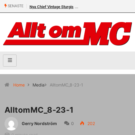
SENASTE
Nya Chief Vintage Sturgis
Home
Media
AlltomMC_8-23-1
AlltomMC_8-23-1
Gerry Nordström
0
202
0 minute read