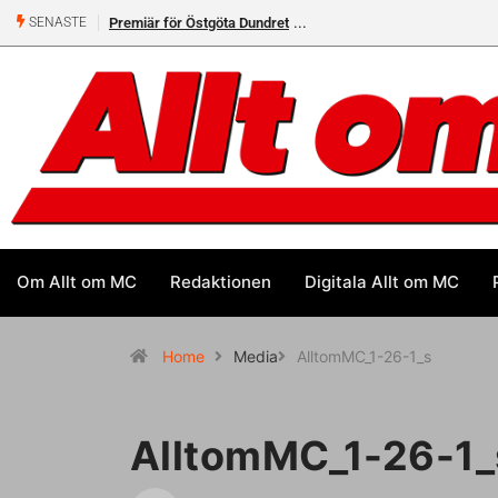
Premiär för Östgöta Dundret
SENASTE
Om Allt om MC
Redaktionen
Digitala Allt om MC
Home
Media
AlltomMC_1-26-1_s
AlltomMC_1-26-1_