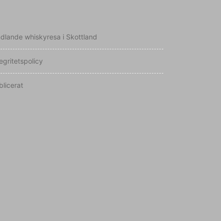
ndlande whiskyresa i Skottland
egritetspolicy
blicerat