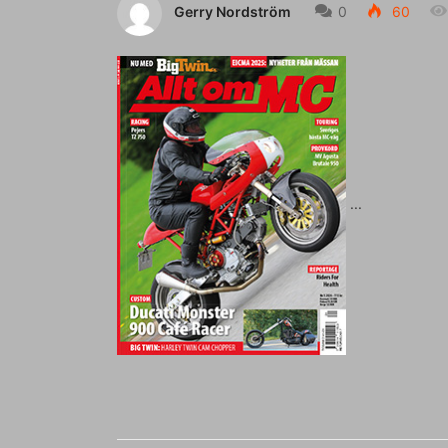
Gerry Nordström
0
60