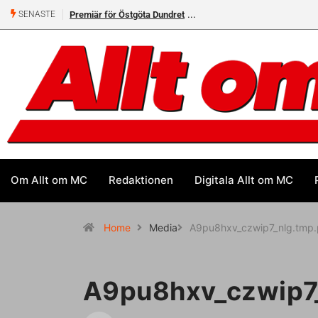
Premiär för Östgöta Dundret
SENASTE
Om Allt om MC
Redaktionen
Digitala Allt om MC
Home
Media
A9pu8hxv_czwip7_nlg.tmp.
A9pu8hxv_czwip7_