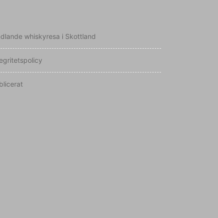
ndlande whiskyresa i Skottland
egritetspolicy
blicerat