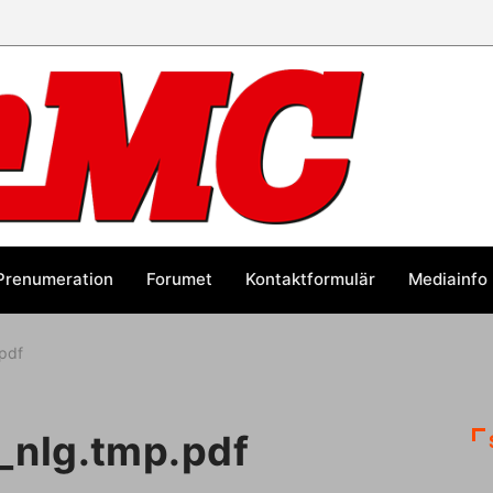
Prenumeration
Forumet
Kontaktformulär
Mediainfo
pdf
nlg.tmp.pdf