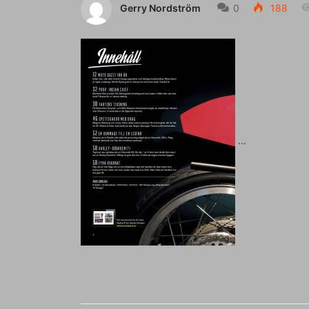
Gerry Nordström
0
188