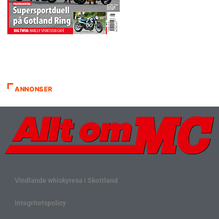
ANNONSER
Vindlande whiskyresa i Skottland
Integritetspolicy