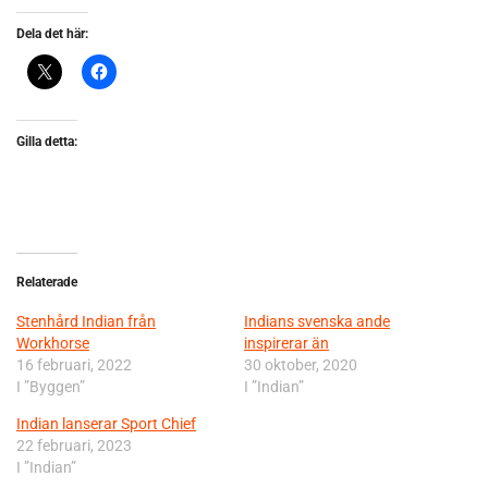
Dela det här:
Gilla detta:
Relaterade
Stenhård Indian från
Indians svenska ande
Workhorse
inspirerar än
16 februari, 2022
30 oktober, 2020
I ”Byggen”
I ”Indian”
Indian lanserar Sport Chief
22 februari, 2023
I ”Indian”