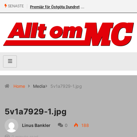
SENASTE
Premiär för Östgöta Dundret
Home
Media
5v1a7929-1.jpg
5v1a7929-1.jpg
Linus Bankler
0
188
0 minute read