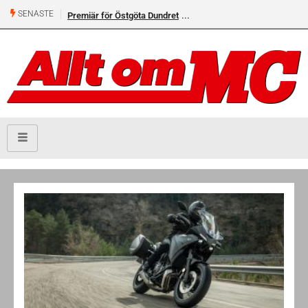
SENASTE
Premiär för Östgöta Dundret