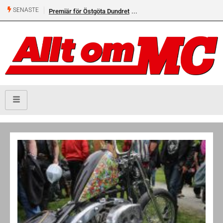
SENASTE
Premiär för Östgöta Dundret